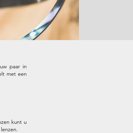
euw paar in
elt met een
nzen kunt u
 lenzen.