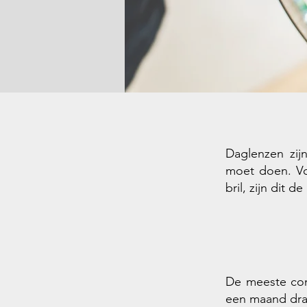
Daglenzen zij
moet doen. Vo
bril, zijn dit d
De meeste con
een maand drag