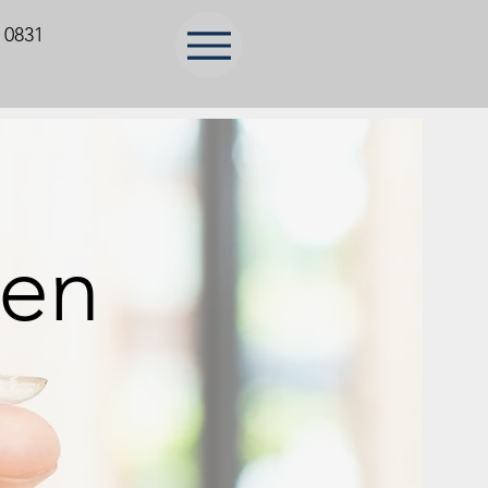
 0831
zen