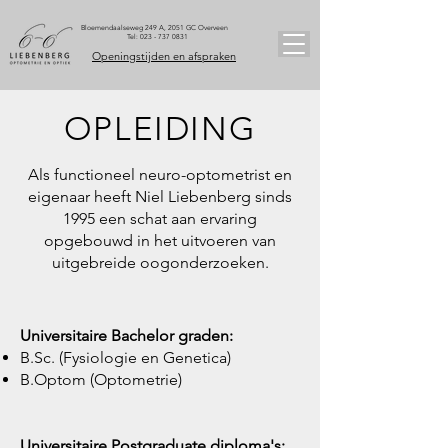
Bloemendaalseweg 249 A, 2051 GC Overveen
Tel:
023 - 737 0831
Openingstijden en afspraken
OPLEIDING
Als functioneel neuro-optometrist en
eigenaar heeft Niel Liebenberg sinds
1995 een schat aan ervaring
opgebouwd in het uitvoeren van
uitgebreide oogonderzoeken.
Universitaire Bachelor graden:
B.Sc. (Fysiologie en Genetica)
B.Optom (Optometrie)
Universitaire Postgraduate diploma's: