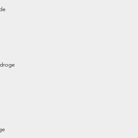
 de
 droge
ge