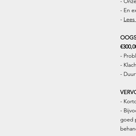
- Onze
- En e
-
Lees
OOGS
€300,0
- Pro
- Klac
- Duur
VERV
- Kort
- Bijv
goed p
behan