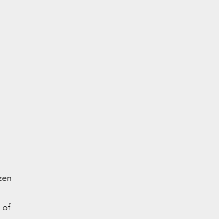
K
zen
 of