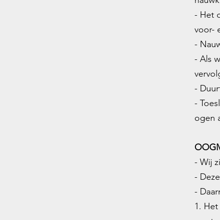
nauwke
- Het 
voor- 
- Nau
- Als 
vervol
- Duur
- Toes
ogen a
OOGM
- Wij 
- Deze
- Daar
1. Het