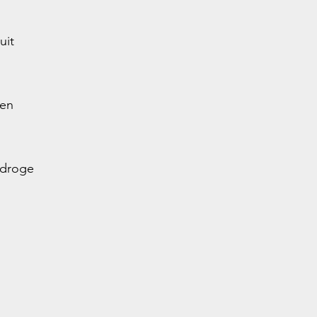
uit
ren
 droge