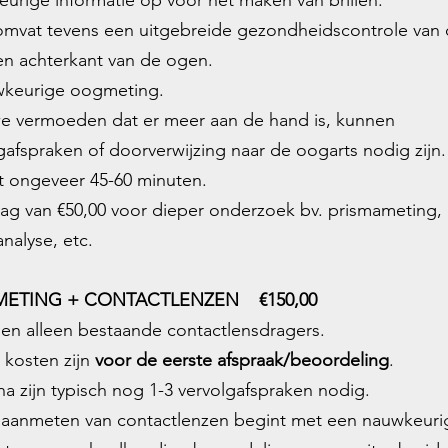
urige informatie op voor het maken van brillen.
omvat tevens een uitgebreide gezondheidscontrole van
en achterkant van de ogen.
wkeurige oogmeting.
we vermoeden dat er meer aan de hand is, kunnen
gafspraken of doorverwijzing naar de oogarts nodig zijn.
t ongeveer 45-60 minuten.
lag van €50,00 voor dieper onderzoek bv. prismameting,
nalyse, etc.
ETING + CONTACTLENZEN €150,00
zien alleen bestaande contactlensdragers.
 kosten zijn
voor de eerste afspraak/beoordeling
.
na zijn typisch nog 1-3
vervolgafspraken
nodig.
 aanmeten van contactlenzen begint met een nauwkeuri