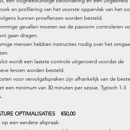
t, een oogheelkundige beoordeling en een uitgebreid
oek en profilering van het voorste oppervlak van het oo
volgens kunnen proeflenzen worden besteld.
sommige gevallen moeten we de pasvorm controleren vo
unt gaan dragen.
mmige mensen hebben instructies nodig over het omga
zen.
 slot wordt een laatste controle uitgevoerd voordat de
tieve lenzen worden besteld.
kosten voor
vervolgafspraken
zijn afhankelijk van de best
met een minimum van 30 minuten per sessie. Typisch 1-3
s.
TURE OPTIMALISATIES €50,00
t op een eerdere afspraak.