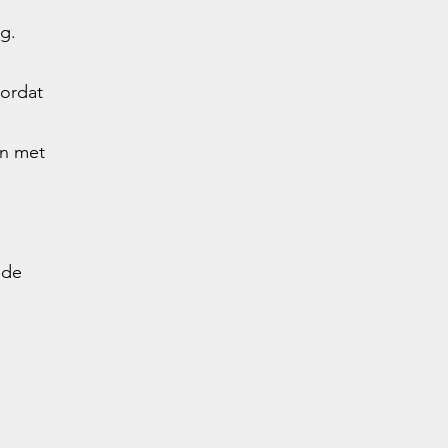
g.
ordat
an met
ede