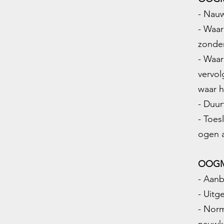
- Nau
- Waar
zonder
- Waar
vervol
waar h
- Duur
- Toes
ogen a
OOGM
- Aanb
- Uitg
- Norm