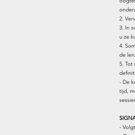
oogtes
onderz
2. Ver
3. In 
u ze k
4. So
de len
5. Tot
defini
- De 
tijd, 
sessie
SIGNA
- Volg